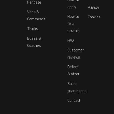
Heritage
apply
Privacy
Vans &
How to
Cookies
Commercial
fix a
Trucks
scratch
Buses &
FAQ
Coaches
Customer
reviews
Before
& after
Sales
guarantees
Contact