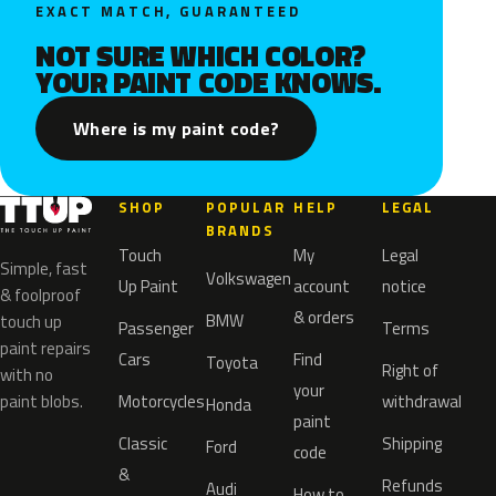
EXACT MATCH, GUARANTEED
NOT SURE WHICH COLOR?
YOUR PAINT CODE KNOWS.
Where is my paint code?
SHOP
POPULAR
HELP
LEGAL
BRANDS
Touch
My
Legal
Simple, fast
Volkswagen
Up Paint
account
notice
& foolproof
& orders
BMW
touch up
Passenger
Terms
paint repairs
Cars
Find
Toyota
Right of
with no
your
paint blobs.
Motorcycles
withdrawal
Honda
paint
Classic
Shipping
Ford
code
&
Refunds
Audi
How to