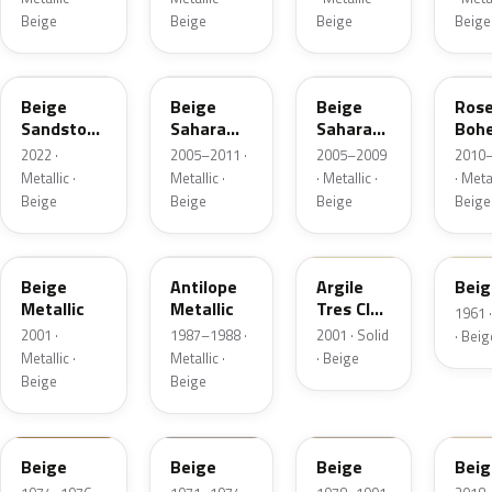
Beige
Beige
Beige
Beige
HNV
D19
220.117
NNK
Beige
Beige
Beige
Ros
Sandstone
Sahara
Sahara
Boh
Metallic
Nacre
Nacre
Meta
2022 ·
2005–2011 ·
2005–2009
2010
Metallic
Metallic
Metallic ·
Metallic ·
· Metallic ·
· Metal
Matte
Beige
Beige
Beige
Beige
B11
102
235.55
314
Beige
Antilope
Argile
Beig
Metallic
Metallic
Tres Clair
1961 ·
Matte
2001 ·
1987–1988 ·
2001 · Solid
· Beig
Metallic ·
Metallic ·
· Beige
Beige
Beige
142
139
170
010
Beige
Beige
Beige
Beig