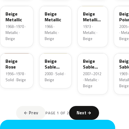
Beige
Beige
Beige
Beig
Metallic
Metallic
Metallic
Poiv
Matte
Meta
1968–1970 ·
1966 ·
1973 ·
2005
Mat
Metallic ·
Metallic ·
Metallic ·
· Metal
Beige
Beige
Beige
Beige
153
220.65
HNL
Beige
Beige
Beige
Beig
Rose
Sable
Sable
Sabl
Matte
Metallic
Meta
1956–1978 ·
2000 · Solid ·
2007–2012
1969 ·
Solid · Beige
Beige
· Metallic ·
Metall
Beige
Beige
← Prev
Next →
PAGE 1 OF 2