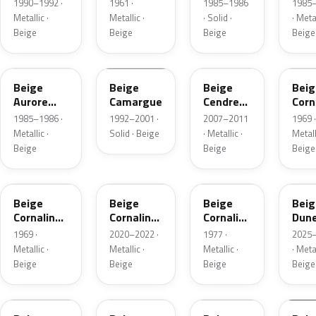
Metallic
Metallic
Meta
1990–1992 ·
1961 ·
1985–1986
1985
Metallic ·
Metallic ·
· Solid ·
· Metal
Beige
Beige
Beige
Beige
108
139
220.125
682
Beige
Beige
Beige
Beig
Aurore
Camargue
Cendre
Corn
Metallic
Nacre
Meta
1985–1986 ·
1992–2001 ·
2007–2011
1969 ·
Metallic
Metallic ·
Solid · Beige
· Metallic ·
Metall
Matte
Beige
Beige
Beige
845
845
029
HPB
Beige
Beige
Beige
Beig
Cornaline
Cornaline
Cornaline
Dun
Metallic
Metallic
Metallic
Sati
1969 ·
2020–2022 ·
1977 ·
2025
Metallic ·
Metallic ·
Metallic ·
· Metal
Beige
Beige
Beige
Beige
156
510
11001