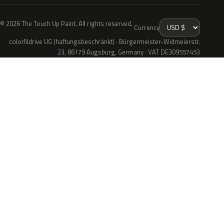
© 2026 The Touch Up Paint. All rights reserved.
Currency
colorNdrive UG (haftungsbeschränkt) · Bürgermeister-Widmeierstr.
23, 86179 Augsburg, Germany · VAT DE309557453