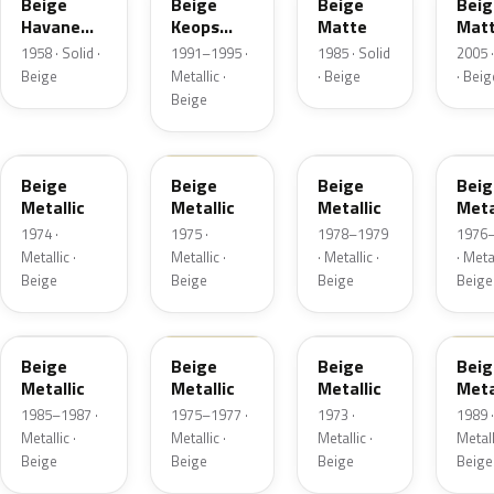
Beige
Beige
Beige
Beig
Havane
Keops
Matte
Mat
Clair
Metallic
1958 · Solid ·
1991–1995 ·
1985 · Solid
2005 ·
Beige
Metallic ·
· Beige
· Beig
Beige
113
113
118
134
Beige
Beige
Beige
Beig
Metallic
Metallic
Metallic
Meta
1974 ·
1975 ·
1978–1979
1976
Metallic ·
Metallic ·
· Metallic ·
· Metal
Beige
Beige
Beige
Beige
148
151
169
179
Beige
Beige
Beige
Beig
Metallic
Metallic
Metallic
Meta
1985–1987 ·
1975–1977 ·
1973 ·
1989 ·
Metallic ·
Metallic ·
Metallic ·
Metall
Beige
Beige
Beige
Beige
140
119
169
220.