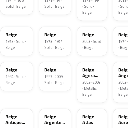
1974–1976 ·
1971–1974 ·
1978–1991
2018
Solid · Beige
Solid · Beige
· Solid ·
· Solid
Beige
Beige
148
105
126
144
Beige
Beige
Beige
Beig
1973 · Solid ·
1973–1974 ·
2003 · Solid
1974 ·
Beige
Solid · Beige
· Beige
· Beig
150
A10
220.76
220.
Beige
Beige
Beige
Beig
Agora
Ang
1984 · Solid ·
1993–2009 ·
Camaieu
Cam
2002–2003
2003
Beige
Solid · Beige
Nacre
Nac
· Metallic ·
· Metal
Matte
Mat
Beige
Beige
129
109
163
116
Beige
Beige
Beige
Beig
Antique
Argente
Atlas
Auro